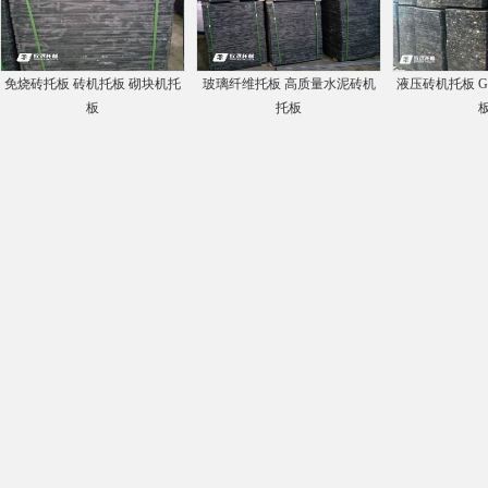
免烧砖托板 砖机托板 砌块机托
玻璃纤维托板 高质量水泥砖机
液压砖机托板 
板
托板