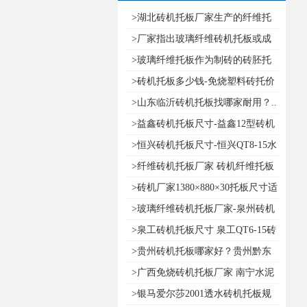
>湖北砖机托板厂家生产的纤维托
板多..
>厂家指出玻璃纤维砖机托板或成
为建..
>玻璃纤维托板作为制砖的砖胚托
板有..
>砖机托板多少钱-免烧塑料砖托价
格..
>山东临沂砖机托板找哪家耐用？..
>益鑫砖机托板尺寸-益鑫12型砖机
托..
>恒兴砖机托板尺寸-恒兴QT8-15水
泥..
>纤维砖机托板厂家 砖机纤维托板
哪..
>砖机厂家1380×880×30托板尺寸适
合..
>玻璃纤维砖机托板厂家-泉州砖机
托..
>泉工砖机托板尺寸 泉工QT6-15砖
机..
>贵州砖机托板哪家好？贵州黔东
南水..
>广西免烧砖机托板厂家 南宁水泥
砖..
>银马爱尔莎2001透水砖机托板规