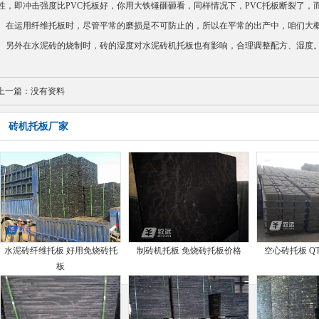
性，即冲击强度比PVC托板好，你用大铁锤砸砸看，同样情况下，
PVC托板
断裂了，
运用纤维托板时，尽管平常的磨损是不可防止的，所以在平常的出产中，咱们大概
。另外在水泥砖的烧制时，砖的湿度对水泥砖机托板也有影响，合理调整配方、湿度
上一篇：
没有资料
砖机托板厂家
水泥砖纤维托板 好用免烧砖托
制砖机托板 免烧砖托板价格
空心砖托板 QT
板