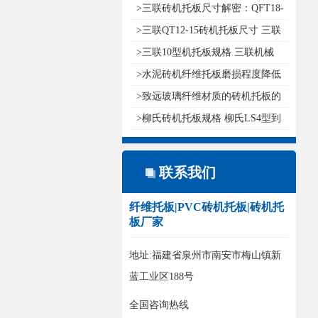
格 ..
>三联砖机托板尺寸解密：QFT18-
15自..
>三联QT12-15砖机托板尺寸 三联
QT1..
>三联10型机托板规格 三联机械
QT10..
>水泥砖机纤维托板磨损程度降低
的方..
>致远玻璃纤维材质的砖机托板的
十大..
>柳氏砖机托板规格 柳氏LS4型到
12型..
联系我们
纤维托板|PVC砖机托板|砖机托
板厂家
地址:福建省泉州市南安市梅山镇新
蓝工业区188号
全国咨询热线