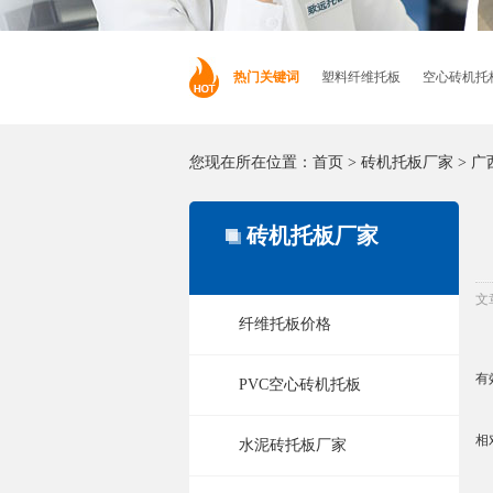
热门关键词
塑料纤维托板
空心砖机托
您现在所在位置：
首页
>
砖机托板厂家
>
广
砖机托板厂家
文
纤维托板价格
在
有
PVC空心砖机托板
传
相
水泥砖托板厂家
纤