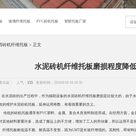
板
玻璃纤维托板
PVC砖机托板
塑胶托板厂家
西砖机纤维托板
> 正文
水泥砖机纤维托板磨损程度降
章出处：
人气：
155
发表时间：2019/6/18 16:10:50
水泥砖的出产过程中，作为辅助设备的水泥砖机纤维托板磨损是比较大的，由于水
效的维护水泥砖机托板，延伸运用寿数，有着很重要的含义。
统的砖机托板通常有PVC塑料、金属、复合木质资料制造而成。在经用方面，金
对其他材料要重许多，造成了搬运上的不方便，增加了工人的劳动量，所以运用不是
维托板耐低温不脆、耐高温不变形，因为GMT是长玻纤增强的。其刚性，即材料抗