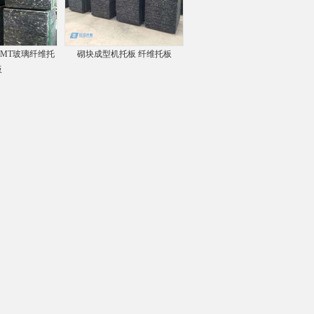
GMT玻璃纤维托
砌块成型机托板 纤维托板
板