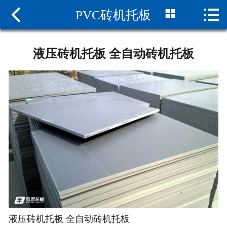



PVC砖机托板
网站首页

纤维砖机托板
液压砖机托板 全自动砖机托板
PVC砖机托板
水泥砖机托板
砖机托板厂家
致远托板
联系我们
液压砖机托板 全自动砖机托板